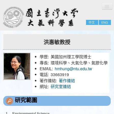
切
回首頁
換
導
系所簡介
覽
中文
ENG
系所成員
招生與課程
洪惠敏教授
研究簡介
相關資源
學歷:
美國加州理工學院博士
公告事項
專長:
環境科學、大氣化學、氣膠化學
EMAIL:
hmhung@ntu.edu.tw
電話:
33663919
專任教師
著作連結:
著作連結
講座/名譽/客座教授
網址:
研究室連結
兼任教師
研究範圍
合聘教師
教師之友
Environmental Science