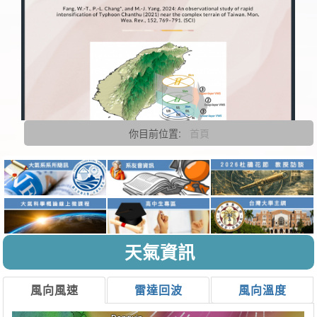
你目前位置:
首頁
楊明仁老師「An observational study of rapid
intensification of Typhoon Chanthu (2021) near the
complex terrain of Taiwan.」
天氣資訊
風向風速
雷達回波
風向溫度