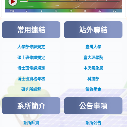
常用連結
站外聯結
大學部修課規定
臺灣大學
碩士班修課規定
臺大理學院
博士班修課規定
中央氣象局
博士班資格考核
科技部
游政谷老師「Origin of outer tropical cyclone
rainbands.」
研究所課程
氣象學會
系所簡介
公告事項
系所師資
系所公告