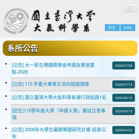
切
回首頁
換
系所簡介
導
覽
中文
ENG
系所成員
招生與課程
系所公告
研究簡介
相關資源
[公告] 大一新生傅鐘獎學金申請及實施要
2026/07/28
點-2026
公告事項
[公告] 115 年臺大畢業生流向追蹤調查
2026/07/13
[公告] 國立臺灣大學大氣科學系徵行政組員1名
2026/06/10
[招生]115學年度大學『申請入學』筆試注意事
2026/05/13
項
[公告] 2026年大學生暑期專題研究計畫-結果公
2026/04/22
布