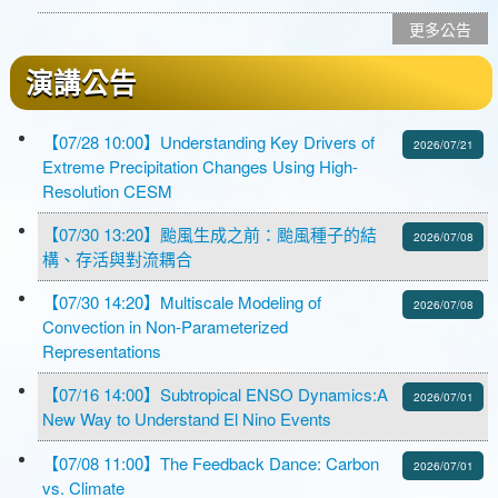
更多公告
演講公告
【07/28 10:00】Understanding Key Drivers of
2026/07/21
Extreme Precipitation Changes Using High-
Resolution CESM
【07/30 13:20】颱風生成之前：颱風種子的結
2026/07/08
構、存活與對流耦合
【07/30 14:20】Multiscale Modeling of
2026/07/08
Convection in Non-Parameterized
Representations
【07/16 14:00】Subtropical ENSO Dynamics:A
2026/07/01
New Way to Understand El Nino Events
【07/08 11:00】The Feedback Dance: Carbon
2026/07/01
vs. Climate