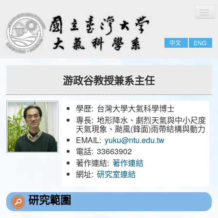
切
回首頁
換
導
系所簡介
覽
中文
ENG
系所成員
招生與課程
游政谷教授兼系主任
研究簡介
相關資源
學歷:
台灣大學大氣科學博士
公告事項
專長:
地形降水、劇烈天氣與中小尺度
天氣現象、颱風(鋒面)雨帶結構與動力
EMAIL:
yuku@ntu.edu.tw
專任教師
電話:
33663902
講座/名譽/客座教授
著作連結:
著作連結
網址:
研究室連結
兼任教師
合聘教師
研究範圍
教師之友