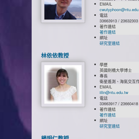
EMAIL
cwutyphoon@ntu.edu
電話
33663913 / 23632303
著作連結
著作連結
網址
研究室連結
林依依教授
學歷
英國劍橋大學博士
專長
衛星遙測、海氣交互
EMAIL
iilin@ntu.edu.tw
電話
33663917 / 23660418
著作連結
著作連結
網址
研究室連結
楊明仁教授