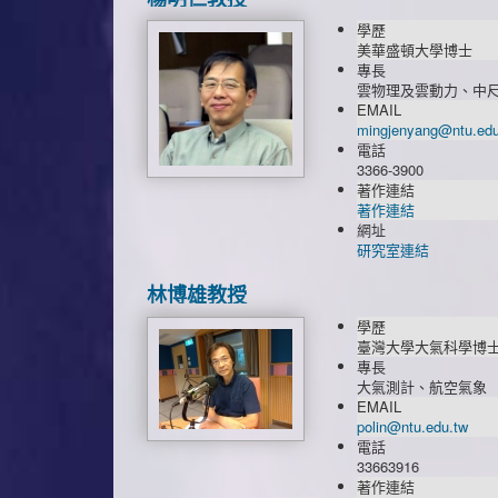
學歷
美華盛頓大學博士
專長
雲物理及雲動力、中
EMAIL
mingjenyang@ntu.edu
電話
3366-3900
著作連結
著作連結
網址
研究室連結
林博雄教授
學歷
臺灣大學大氣科學博
專長
大氣測計、航空氣象
EMAIL
polin@ntu.edu.tw
電話
33663916
著作連結