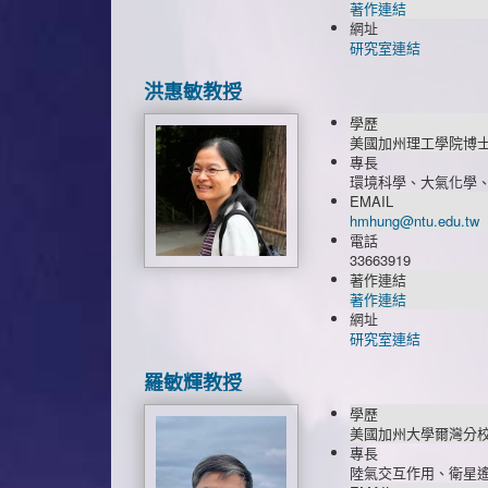
著作連結
網址
研究室連結
洪惠敏教授
學歷
美國加州理工學院博
專長
環境科學、大氣化學
EMAIL
hmhung@ntu.edu.tw
電話
33663919
著作連結
著作連結
網址
研究室連結
羅敏輝教授
學歷
美國加州大學爾灣分
專長
陸氣交互作用、衛星