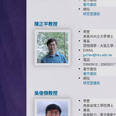
著作連結
網址
研究室連結
陳正平教授
學歷
美賓州州立大學博士
專長
雲物理學、大氣化學
EMAIL
jpchen@ntu.edu.tw
電話
33663912 / 23633317
著作連結
著作連結
網址
研究室連結
吳俊傑教授
學歷
美麻省理工學院博士
專長
颱風動力、準平衡動