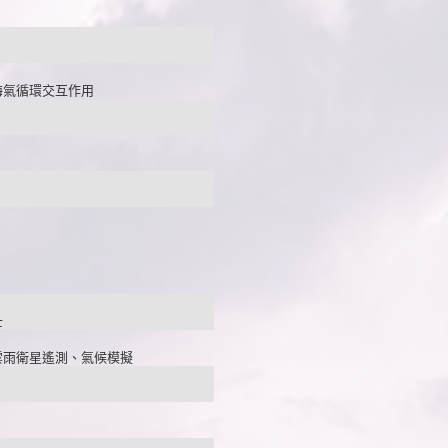
海氣循環交互作用
士
雲雨衛星遙測、氣候模擬