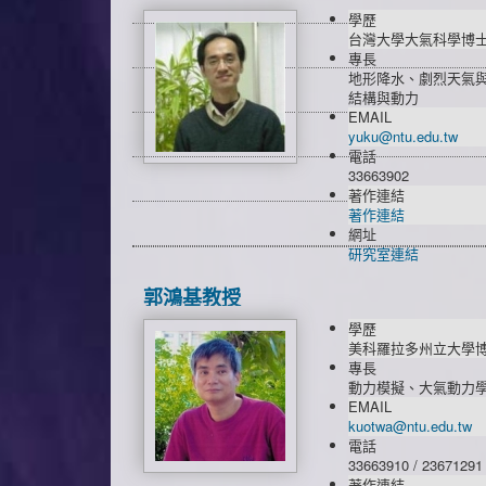
學歷
台灣大學大氣科學博
專長
地形降水、劇烈天氣與
結構與動力
EMAIL
yuku@ntu.edu.tw
電話
33663902
著作連結
著作連結
網址
研究室連結
郭鴻基教授
學歷
美科羅拉多州立大學
專長
動力模擬、大氣動力
EMAIL
kuotwa@ntu.edu.tw
電話
33663910 / 23671291
著作連結