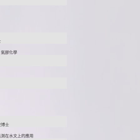
士
、氣膠化學
校博士
遙測在水文上的應用