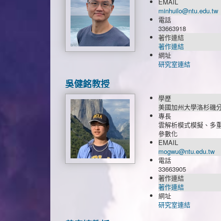
EMAIL
minhuilo@ntu.edu.tw
電話
33663918
著作連結
著作連結
網址
研究室連結
吳健銘教授
學歷
美國加州大學洛杉磯分
專長
雲解析模式模擬、多
參數化
EMAIL
mogwu@ntu.edu.tw
電話
33663905
著作連結
著作連結
網址
研究室連結