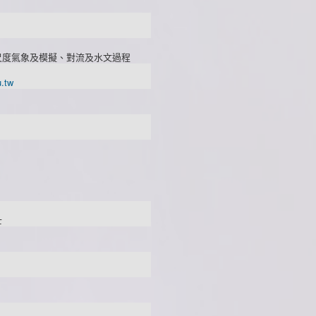
尺度氣象及模擬、對流及水文過程
.tw
士