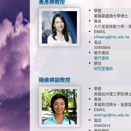
黃彥婷教授
學歷
美國華盛頓大學博士
專長
大尺度氣候動力學、
EMAIL
ythwang@ntu.edu.tw
電話
33663904
著作連結
著作連結
網址
研究室連結
陳維婷副教授
學歷
美國加州理工學院博
專長
季風對流降水、氣膠
EMAIL
weitingc@ntu.edu.tw
電話
33663914
著作連結